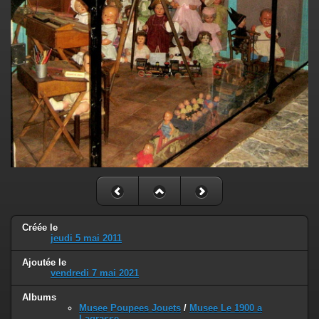
Créée le
jeudi 5 mai 2011
Ajoutée le
vendredi 7 mai 2021
Albums
Musee Poupees Jouets
/
Musee Le 1900 a
Lagrasse